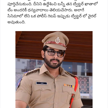
పూర్తిచేసుకుంది. దీనిని ఉద్దేశించి బన్నీ తన ట్విట్టర్ ఖాతాలో
టీం అందరికీ ధన్యవాదాలు తెలియచేసారు. అలాగే
సినిమాలో లేని ఒక పోలీస్ గెటప్ ఇప్పుడు ట్విట్టర్ లో వైరల్
అవుతుంది.