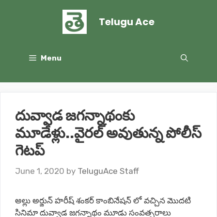
Skip
to
Telugu Ace
content
Menu
దువ్వాడ జగన్నాథంకు
మూడేళ్లు..వైరల్ అవుతున్న పోలీస్
గెటప్
June 1, 2020
by
TeluguAce Staff
అల్లు అర్జున్ హరీష్ శంకర్ కాంబినేషన్ లో వచ్చిన మొదటి
సినిమా దువ్వాడ జగన్నాథం మూడు సంవత్సరాలు