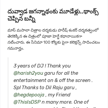
దువ్వాడ జగన్నాథంకు మూడేళ్లు..థాంక్స్
చెప్పిన బన్నీ
మాస్ మసాలా చిత్రాల దర్శకుడు హ‌రీష్ శంకర్ ద‌ర్శ‌క‌త్వంలో
తెర‌కెక్కిన ఈ చిత్రంలో పూజా హెగ్డే క‌థానాయిక‌గా
న‌టించారు. ఈ సినిమా 100 కోట్లకు పైగా కలెక్షన్స్ సాదించటం
గమనార్హం.
3 years of DJ ! Thank you
@harish2you
garu for all the
entertainment on & off the screen .
Spl Thanks to Dil Raju garu ,
@hegdepooja
, my Friend
@ThisIsDSP
n many more. One of