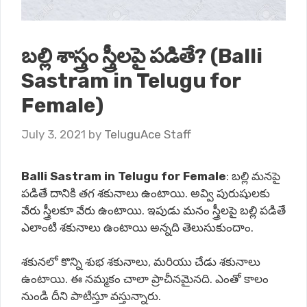
బల్లి శాస్త్రం స్త్రీలపై పడితే? (Balli
Sastram in Telugu for
Female)
July 3, 2021
by
TeluguAce Staff
Balli Sastram in Telugu for Female
:
బల్లి
మనపై
పడితే
దానికి
తగ
శకునాలు
ఉంటాయి
.
అవ్వి
పురుషులకు
వేరు
స్త్రీలకూ
వేరు
ఉంటాయి
.
ఇపుడు
మనం
స్త్రీలపై
బల్లి
పడితే
ఎలాంటి
శకునాలు
ఉంటాయి
అన్నది
తెలుసుకుందాం
.
శకునలో
కొన్ని
శుభ
శకునాలు
,
మరియు
చేడు
శకునాలు
ఉంటాయి
.
ఈ
నమ్మకం
చాలా
ప్రాచీనమైనది
.
ఎంతో
కాలం
నుండి
దీని
పాటిస్తూ
వస్తున్నారు
.