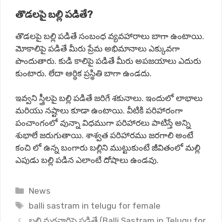
తొడలపై బల్లి పడితే?
తొడలపై
బల్లి
పడితే
సంబంధ
వ్యవహారాలు
బాగా
ఉంటాయి
.
మోకాలిపై
పడితే
మీరు
ప్రేమ
అభిమానాలు
ఎక్కువగా
పొందుతారు
.
కుడి
కాలిపై
పడితే
మీరు
అపజయాలు
ఎదురు
కుంటారు
.
లేదా
ఆర్ధిక
ప్రస్థితి
బాగా
ఉండదు
.
ఇవ్వని
స్త్రీలపై
బల్లి
పడితే
జరిగే
శకునాలు
.
ఇందులో
లాభాలు
మరియు
నష్టాలు
కూడా
ఉంటాయి
.
వీటికి
పరిహారంగా
పంచాంగంలో
వున్నా
విధముగా
పరిహారలు
పాటిస్తే
అన్ని
శుభాలే
జరుగుతాయి
.
శాశ్వత
పరిహారము
జరగాలి
అంటే
కంచి
లో
ఉన్న
బంగారు
బల్లిని
ముట్టుకుంటే
జీవితంలో
మల్లి
ఎపుడు
బల్లి
పడిన
ఎలాంటి
దోషాలు
ఉండవు
.
Categories
News
Tags
balli sastram in telugu for female
బల్లి మగవారిపై పడితే (Balli Sastram in Telugu for