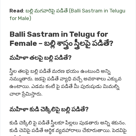
Read
:
బల్లి మగవారిపై పడితే (Balli Sastram in Telugu
for Male)
Balli Sastram in Telugu for
Female – బల్లి శాస్త్రం స్త్రీలపై పడితే?
మహిళా తలపై బల్లి పడితే?
స్త్రీల
తలపై
బల్లి
పడితే
మరణ
భయం
ఉంటుంది
అన్ని
నమ్ముతారు
.
జడపై
పడితే
వ్యాధి
వచ్చే
అవకాశాలు
ఎక్కువ
ఉంటాయి
.
ఎడమ
కంటి
పై
పడితే
మీ
పురుషుడు
మిమల్ని
చాలా
ప్రేమిస్తారు
.
మహిళా కుడి చెక్కిలిపై బల్లి పడితే?
కుడి
చెక్కిలి
పై
పడితే
స్త్రీలకూ
పిల్లలు
పుడతారు
అన్ని
శకునం
.
కుడి
చెవిపై
పడితే
ఆర్ధిక
వ్యవహారాలు
చేకూరుతాయి
.
పెదవిపై