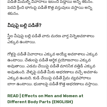
పడితే
మిమల్ని
వివాదాలు
ఇబంది
పెడ్తాయి
అన్ని
శకునం
.
పెదవి
క్రింది
భాగంపై
పడితే
కొత్త
వస్తువులు
వస్తాయి
అన్ని
శకునం
.
వీపుపై బల్లి పడితే?
స్త్రీల
వీపుపై
బల్లి
పడితే
వారు
మరణ
వార్త
విన్నెఅవకాశాలు
ఎక్కువ
ఉంటాయి
.
గోళ్లపై
పడితే
వివాదాలు
ఎక్కువ
అయ్యే
అవకాశాలు
ఎక్కువ
ఉంటాయి
.
చేతులపై
పడితే
ఆర్ధిక
ప్రయోజనాలు
ఎక్కువ
అవుతాయి
.
ఎడమ
చేయిపై
పడితే
మానసిక
వత్తిడి
ఎక్కువ
అవుతుంది
.
వేళ్ళపై
పడితే
మీకు
ఆభరణాలు
వచ్చే
అవకాశం
ఎక్కువ
ఉంటది
.
కుడి
చేయిపై
పడితే
ప్రేమ
వ్యవహారాలు
బాగా
ఉంటాయి
.
భుజాలపై
పడితే
కొత్త
ఆభరణాలు
వస్తాయి
.
READ | Effects on Men and Women at
Different Body Parts (ENGLISH)