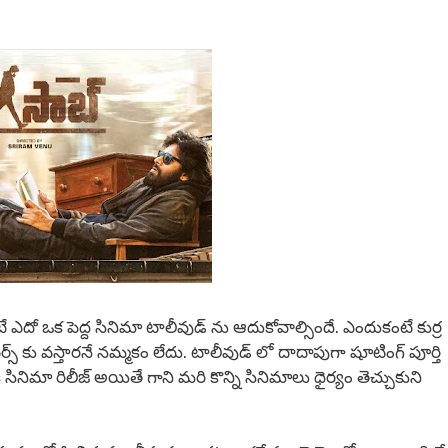
దో ఒక పెద్ద సినిమా టాలీవుడ్ ను ఆదుకోవాల్సిందే. ఎందుకంటే కుర్ర
్ కు వస్తారనే నమ్మకం లేదు. టాలీవుడ్ లో దాదాపుగా షూటింగ్ పూర్తి
 సినిమా రిలీజ్ అయితే గాని మరి కొన్ని సినిమాలు ధైర్యం తెచ్చుకుని