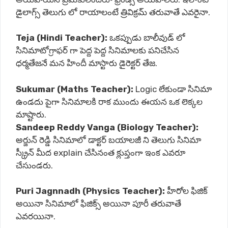
డైలాగ్స్ తెలుగు లో రాయాలంటే త్రివిక్రమ్ తరువాతే ఎవరైనా.
Teja (Hindi Teacher):
ఒకప్పుడు బాలీవుడ్ లో
సినిమాటోగ్రాఫర్ గా పెద్ద పెద్ద సినిమాలకు పనిచేసిన
ధర్మతేజనే మన హిందీ మాస్టారు డైరెక్టర్ తేజ.
Sukumar (Maths Teacher):
Logic లేకుండా సినిమా
ఉండదు పైగా సినిమాలకి రాక ముందు ఈయన ఒక లెక్కల
మాష్టారు.
Sandeep Reddy Vanga (Biology Teacher):
అర్జున్ రెడ్డి సినిమాలో డాక్టర్ బయాలజీ ని తెలుగు సినిమా
స్క్రీన్ మీద explain చేసినంత క్లుప్తంగా ఇంక ఎవరూ
చేసుండరు.
Puri Jagnnadh (Physics Teacher):
హీరోల ఫిజిక్
అయినా సినిమాలో ఫిజిక్స్ అయినా పూరీ తరువాతే
ఎవరయినా.