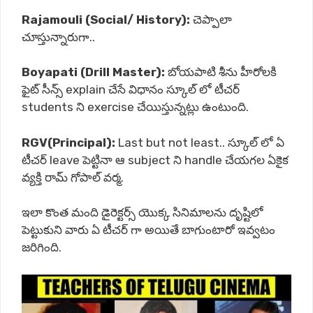
Rajamouli (Social/ History):
చెప్పాలా
చూస్తున్నారుగా..
Boyapati (Drill Master):
బోయపాటి శీను హీరోలకి
ఫైట్ సీన్స్ explain చేసే విధానం స్కూల్ లో టీచర్
students ని exercise చేయిస్తున్నట్లు ఉంటుంది.
RGV(Principal):
Last but not least.. స్కూల్ లో ఏ
టీచర్ leave పెట్టినా ఆ subject ని handle చేయగల ఏకైక
వ్యక్తి రామ్ గోపాల్ వర్మ.
ఇలా కొంత మంది డైరెక్టర్స్ యొక్క సినిమాలను దృష్టిలో
పెట్టుకుని వారు ఏ టీచర్ గా అయితే బాగుంటారో ఇవ్వటం
జరిగింది.