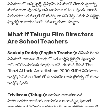
సినిమాలలో అన్నీ ఫైట్లే, త్రివిక్రమ్ సినిమాలో తెలుగు డైలాగ్స్
మాములుగా వుండవు అని బయట ఒక talk వుంది. అలాగే
వీరందరూ ఒక స్కూల్ లో టీచర్స్ గా పని చేస్తే ఎవరు ఏ సబ్జెక్టు
ఫ్యాకల్టీ గా బాగుంటారో చమత్కారంగా చూద్దాం.
What If Telugu Film Directors
Are School Teachers
Sankalp Reddy (English Teacher):
తీసింది రెండు
సినిమాలే అయినా తెలుగులో ఒక ఇంగ్లీష్ డైరెక్టర్ వున్నాడు
అని అనిపించుకుంది మాత్రం ఇతనే. ఈయన తీసిన The
Ghazi Attack, Antariksham 9000 KMPH సినిమాలు
ఇంగ్లీష్ సినిమాల రేంజ్ లో ఉండటమే కాదు టైటిల్స్ లో కూడా
ఇంగ్లీష్ వుంది.
Trivikram (Telugu):
వయసు అయిపోయిన
హీరోలందరూ రాజకీయ నాయకులు అయినట్టు, ఫెయిల్
అయిపోయిన ప్రేమికులందరూ ఫ్రెండ్స్ అయిపోలేరు. ఇలాంటి