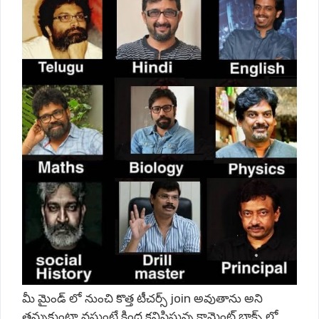
మీ మైండ్ లో నుంచి కొత్త టీచర్స్ join అవుతాను అని
తన్నుకుంటా వస్తుంటే క్రింద కనిపిస్తున్న కామెంట్ బాక్స్ లో